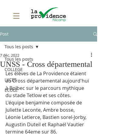
Post
Tous les posts
7 déc. 2022
Tous les posts
UNSS - Cross départemental
COLLEGE
Les élèves de La Providence étaient 
LYCEE
au Cross départemental aujourd'hui 
à Bolbec sur le parcours mythique 
ECOLE
du stade Tetlow et ses côtes.
L'équipe benjamine composée de 
Juliette Leconte, Ambre bosse, 
Léonie Letierce, Bastien sorel-Jorby, 
Augustin Duteil et Raphaël Vautier 
termine 64eme sur 86.