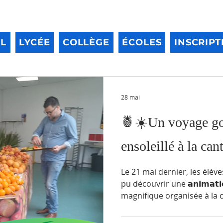
IL
LYCÉE
COLLÈGE
ÉCOLES
INSCRIPT
28 mai
🍍☀️Un voyage g
ensoleillé à la can
Le 21 mai dernier, les élève
pu découvrir une 𝗮𝗻𝗶𝗺𝗮𝘁𝗶
magnifique organisée à la c
impossible de ne pas être é
décor tropical : une explos