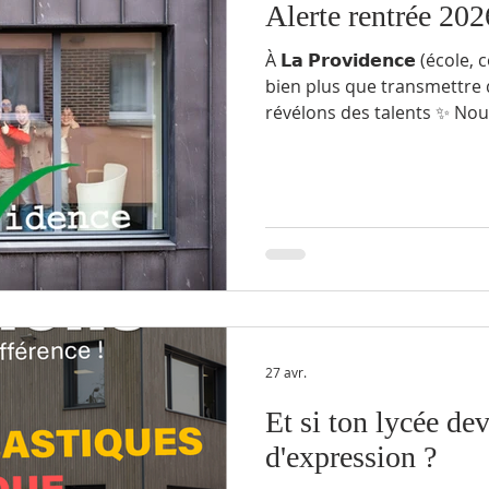
Alerte rentrée 202
À 𝗟𝗮 𝗣𝗿𝗼𝘃𝗶𝗱𝗲𝗻𝗰𝗲 (écol
bien plus que transmettre 
révélons des talents ✨ N
élève dans son parcours ✨
trouver sa place 👉 𝗟𝗲𝘀 𝗶𝗻𝘀𝗰𝗿
𝗼𝘂𝘃𝗲𝗿𝘁𝗲𝘀 👉 𝗘𝘁 𝘀𝗶 𝗹𝗮 𝗿𝗲𝗻𝘁
𝗱’𝘂𝗻𝗲 𝗯𝗲𝗹𝗹𝗲 𝗮𝘃𝗲𝗻𝘁𝘂𝗿
Providence Fécamp 📩 Con
27 avr.
Et si ton lycée dev
d'expression ?