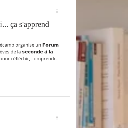
... ça s'apprend
écamp organise un 𝗙𝗼𝗿𝘂𝗺
es de la 𝘀𝗲𝗰𝗼𝗻𝗱𝗲 𝗮̀ 𝗹𝗮
ort pour réfléchir, comprendre
𝗲𝗻𝗱𝗿𝗲𝗱𝗶 𝟮𝟬 𝗺𝗮𝗿𝘀
 𝗕𝗶𝗲𝗻-𝗲̂𝘁𝗿𝗲
on