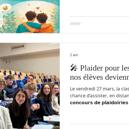
lycéens, de la seconde à la term
𝗰𝗹𝗮𝗶𝗿 : permettre à chaq
sa santé, en l’aidant à faire
long de la matinée, les élè
librement avec de nombreu
CPAM, RTPS, Agglomératio
2 avr.
🎤 Plaider pour le
nos élèves devienn
Le vendredi 27 mars, la classe
chance d’assister, en distanc
𝗰𝗼𝗻𝗰𝗼𝘂𝗿𝘀 𝗱𝗲 𝗽𝗹𝗮𝗶𝗱𝗼𝗶𝗿𝗶
le Mémorial de Caen. Sélect
𝗷𝘂𝗿𝘆 𝗹𝘆𝗰𝗲́𝗲𝗻, nos élèv
𝗽𝗹𝗮𝗶𝗱𝗼𝗶𝗿𝗶𝗲𝘀, défendan