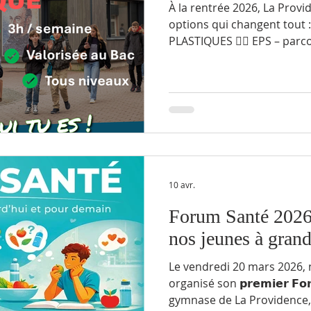
À la rentrée 2026, La Prov
options qui changent tout
PLASTIQUES 🏃‍♂️ EPS – parco
👉 3 heures par semaine p
👉 Des options valorisées 
2nde à la Terminale 👉 Déb
est ici ! 💥 Ce n’est pas un
opportunité en plus pour… 
🎨 Donner vie à sa créativit
parc
10 avr.
Forum Santé 2026
nos jeunes à grand
Le vendredi 20 mars 2026, 
organisé son 𝗽𝗿𝗲𝗺𝗶𝗲𝗿 𝗙𝗼
gymnase de La Providence, 