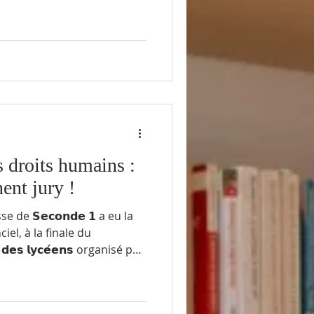
inale. 🎯 𝗨𝗻 𝗼𝗯𝗷𝗲𝗰𝘁𝗶𝗳
ue jeune de devenir acteur de
 des choix éclairés. Tout au
ves ont pu échanger
x professionnels engagés :
n de Fécamp, P
s droits humains :
ent jury !
 de 𝗦𝗲𝗰𝗼𝗻𝗱𝗲 𝟭 a eu la
iel, à la finale du
𝗲𝘀 𝗱𝗲𝘀 𝗹𝘆𝗰𝗲́𝗲𝗻𝘀 organisé par
ionnés pour faire partie du
es ont écouté avec attention 𝟭𝟰
t des causes variées liées aux