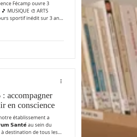
idence Fécamp ouvre 3
 : 🎵 MUSIQUE 🎨 ARTS
urs sportif inédit sur 3 ans
our développer ton talent
au Bac 👉 Un parcours de la
utant ou confirmé : ta place
e option en plus…c’est une
🎵 Faire vibrer la musique
é 🏃‍♂️ Se dépasser dans un
 : accompagner
ir en conscience
notre établissement a
𝘂𝗺 𝗦𝗮𝗻𝘁𝗲́ au sein du
à destination de tous les