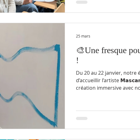
atteintes aux droits de l’H
monde. En amont, un véritab
25 mars
🎨Une fresque pour
!
Du 20 au 22 janvier, notre é
d’accueillir l’artiste 𝗠𝗮𝘀𝗰
création immersive avec nos 
𝗽𝗹𝗮𝘀𝘁𝗶𝗾𝘂𝗲, de la 4ème à
réalisé une 𝗳𝗿𝗲𝘀𝗾𝘂𝗲 ori
couloir en un véritable esp
« Cette intervention a été l
vivre une expérience artisti
favorisant la créativit