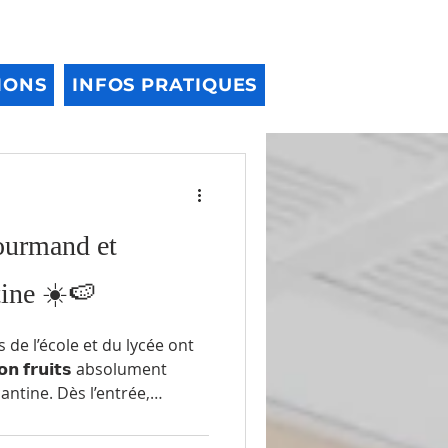
IONS
INFOS PRATIQUES
ourmand et
tine ☀️🍉
s de l’école et du lycée ont
𝗻 𝗳𝗿𝘂𝗶𝘁𝘀 absolument
antine. Dès l’entrée,
merveillé par ce véritable
ion de couleurs, de