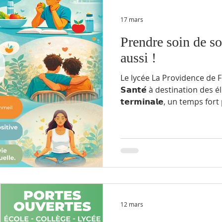
17 mars
Prendre soin de soi
aussi !
Le lycée La Providence de F
𝗦𝗮𝗻𝘁𝗲́ à destination des élèv
𝘁𝗲𝗿𝗺𝗶𝗻𝗮𝗹𝗲, un temps f
et agir pour son bien-être. 📅 𝗩
𝟮𝟬𝟮𝟲 🕘 𝟵𝗵 – 𝟭𝟮𝗵𝟯𝟬 📍 𝗚𝘆𝗺𝗻𝗮𝘀𝗲 𝗱𝘂 𝗹𝘆𝗰𝗲́𝗲 Au
programme : 👉 𝗛𝗮𝗯𝗶𝘁𝘂𝗱𝗲𝘀 𝗱𝗲 𝘃𝗶𝗲 : alimentation,
activité physique, sommeil, prévention 👉
& 𝘀𝗮𝗻𝘁𝗲́ 𝗺𝗲𝗻𝘁𝗮𝗹𝗲 : gesti
12 mars