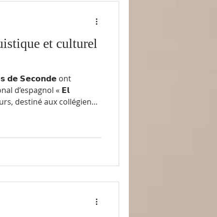
istique et culturel
𝗲𝘀 𝗱𝗲 𝗦𝗲𝗰𝗼𝗻𝗱𝗲 ont
al d’espagnol « 𝗘𝗹
cours, destiné aux collégiens
ise à 𝘃𝗮𝗹𝗼𝗿𝗶𝘀𝗲𝗿
la langue espagnole à travers
 𝗲𝘁 𝗲𝘅𝗶𝗴𝗲𝗮𝗻𝘁𝗲. 👉 « 𝗘𝗹
a forme d’un 𝗤𝗖𝗠 portant
 𝗴𝗿𝗮𝗺𝗺