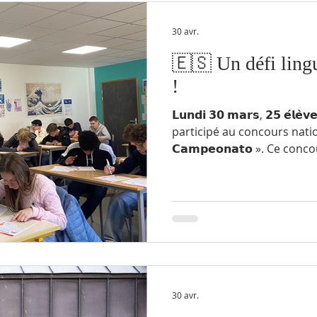
30 avr.
🇪🇸 Un défi lingu
!
𝗟𝘂𝗻𝗱𝗶 𝟯𝟬 𝗺𝗮𝗿𝘀, 𝟮𝟱 𝗲́𝗹𝗲̀
participé au concours nation
𝗖𝗮𝗺𝗽𝗲𝗼𝗻𝗮𝘁𝗼 ». Ce con
et lycéens de toute la France, v
𝗹’𝗮𝗽𝗽𝗿𝗲𝗻𝘁𝗶𝘀𝘀𝗮𝗴𝗲 de 
une épreuve à la fois 𝗹𝘂𝗱𝗶𝗾𝘂𝗲
𝗖𝗮𝗺𝗽𝗲𝗼𝗻𝗮𝘁𝗼 » prend l
sur :• 𝗹𝗲 𝘃𝗼𝗰𝗮𝗯𝘂𝗹𝗮𝗶𝗿𝗲• 𝗹𝗮
30 avr.