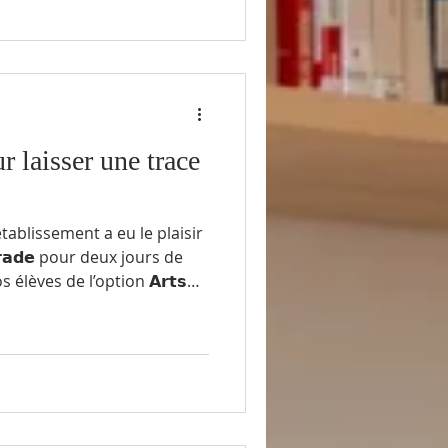
omme, en France et dans le
le travail de fond a été
 laisser une trace
tablissement a eu le plaisir
𝗮𝗿𝗮𝗱𝗲 pour deux jours de
élèves de l’option 𝗔𝗿𝘁𝘀
 la 1ère. Ensemble, ils ont
ginale, transformant un
ace d’expression artistique.
’occasion pour les élèves de
que concrète et collective,