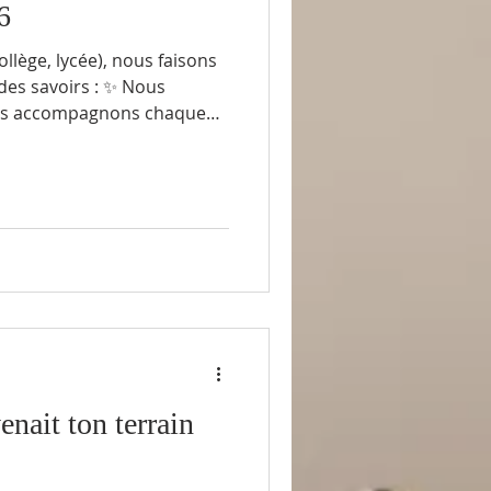
6
e, collège, lycée), nous faisons
des savoirs : ✨ Nous
ous accompagnons chaque
 Nous aidons chacun à
𝗶𝗽𝘁𝗶𝗼𝗻𝘀 𝟮𝟬𝟮𝟲 𝘀𝗼𝗻𝘁
𝗲́𝗲 𝟮𝟬𝟮𝟲 𝗲́𝘁𝗮𝗶𝘁 𝗹𝗲 𝗱𝗲́𝗯𝘂𝘁
𝗲 ? 📍 École – Collège – Lycée La
tactez-nous dès mai
enait ton terrain