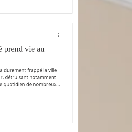
mettait à l’honneur les
rmes. 🍊🥭🍈 Papayes, fruits
mplemousses, grenades,
ressemblait à une véritable
é prend vie au
 a durement frappé la ville
r, détruisant notamment
 le quotidien de nombreux
tuation, les élèves de
𝗮𝗻𝗲𝘁 𝗙𝗿𝗮𝘁𝗲𝗿𝗻𝗶𝘁𝘆, ont
ectateurs… mais d’agir. 👉
sés personnellement en se
 avril 2026, ils ont organisé
au se