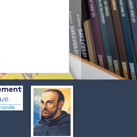
🚣‍♂️ Un Raid intense pour La