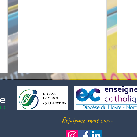
Rejoignez-nous sur...
Sur les traces de Guillaume le
🏃‍♀️