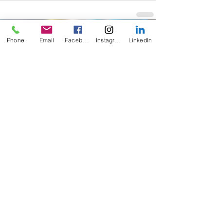
Posts récents
Voir tout
Phone
Email
Facebook
Instagram
LinkedIn