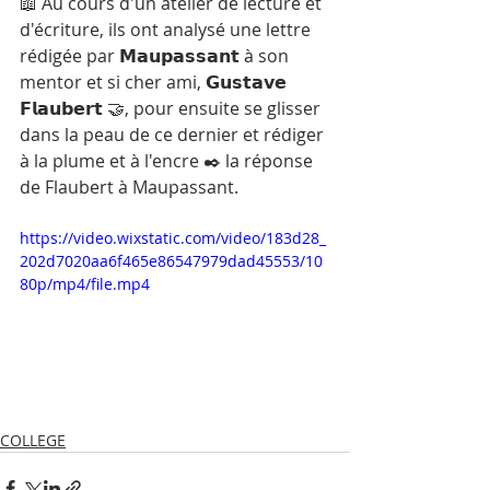
📖 Au cours d'un atelier de lecture et 
d'écriture, ils ont analysé une lettre 
rédigée par 𝗠𝗮𝘂𝗽𝗮𝘀𝘀𝗮𝗻𝘁 à son 
mentor et si cher ami, 𝗚𝘂𝘀𝘁𝗮𝘃𝗲 
𝗙𝗹𝗮𝘂𝗯𝗲𝗿𝘁 🤝, pour ensuite se glisser 
dans la peau de ce dernier et rédiger 
à la plume et à l'encre ✒️ la réponse 
de Flaubert à Maupassant.
https://video.wixstatic.com/video/183d28_
202d7020aa6f465e86547979dad45553/10
80p/mp4/file.mp4
COLLEGE