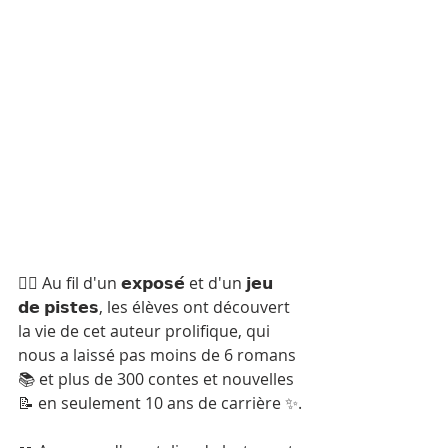
🕵️‍♂️ Au fil d'un 𝗲𝘅𝗽𝗼𝘀𝗲́ et d'un 𝗷𝗲𝘂 
𝗱𝗲 𝗽𝗶𝘀𝘁𝗲𝘀, les élèves ont découvert 
la vie de cet auteur prolifique, qui 
nous a laissé pas moins de 6 romans 
📚 et plus de 300 contes et nouvelles 
📝 en seulement 10 ans de carrière ✨.