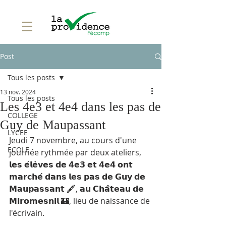
Post
Tous les posts
13 nov. 2024
Tous les posts
Les 4e3 et 4e4 dans les pas de
COLLEGE
Guy de Maupassant
LYCEE
Jeudi 7 novembre, au cours d'une 
ECOLE
journée rythmée par deux ateliers, 
𝗹𝗲𝘀 𝗲́𝗹𝗲̀𝘃𝗲𝘀 𝗱𝗲 𝟰𝗲𝟯 𝗲𝘁 𝟰𝗲𝟰 𝗼𝗻𝘁 
𝗺𝗮𝗿𝗰𝗵𝗲́ 𝗱𝗮𝗻𝘀 𝗹𝗲𝘀 𝗽𝗮𝘀 𝗱𝗲 𝗚𝘂𝘆 𝗱𝗲 
𝗠𝗮𝘂𝗽𝗮𝘀𝘀𝗮𝗻𝘁 🖋️, 𝗮𝘂 𝗖𝗵𝗮̂𝘁𝗲𝗮𝘂 𝗱𝗲 
𝗠𝗶𝗿𝗼𝗺𝗲𝘀𝗻𝗶𝗹 🏰, lieu de naissance de 
l'écrivain.