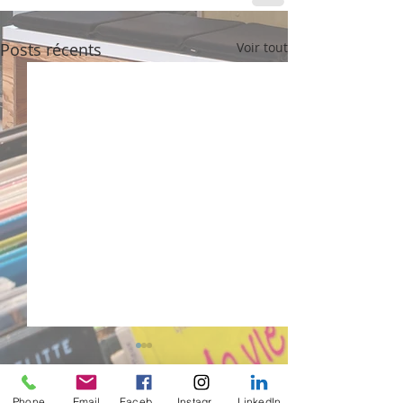
Posts récents
Voir tout
Phone
Email
Facebook
Instagram
LinkedIn