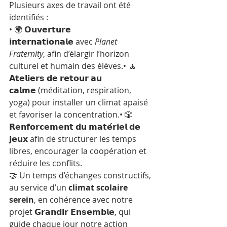
Plusieurs axes de travail ont été 
identifiés :
• 🌍 
𝗢𝘂𝘃𝗲𝗿𝘁𝘂𝗿𝗲 
𝗶𝗻𝘁𝗲𝗿𝗻𝗮𝘁𝗶𝗼𝗻𝗮𝗹𝗲
 avec 
Planet 
Fraternity
, afin d’élargir l’horizon 
culturel et humain des élèves.• 🧘 
𝗔𝘁𝗲𝗹𝗶𝗲𝗿𝘀 𝗱𝗲 𝗿𝗲𝘁𝗼𝘂𝗿 𝗮𝘂 
𝗰𝗮𝗹𝗺𝗲
 (méditation, respiration, 
yoga) pour installer un climat apaisé 
et favoriser la concentration.• 🎲 
𝗥𝗲𝗻𝗳𝗼𝗿𝗰𝗲𝗺𝗲𝗻𝘁 𝗱𝘂 𝗺𝗮𝘁𝗲́𝗿𝗶𝗲𝗹 𝗱𝗲 
𝗷𝗲𝘂𝘅
 afin de structurer les temps 
libres, encourager la coopération et 
réduire les conflits.
🤝 Un temps d’échanges constructifs, 
au service d’un 
climat scolaire 
serein
, en cohérence avec notre 
projet 
𝗚𝗿𝗮𝗻𝗱𝗶𝗿 𝗘𝗻𝘀𝗲𝗺𝗯𝗹𝗲
, qui 
guide chaque jour notre action 