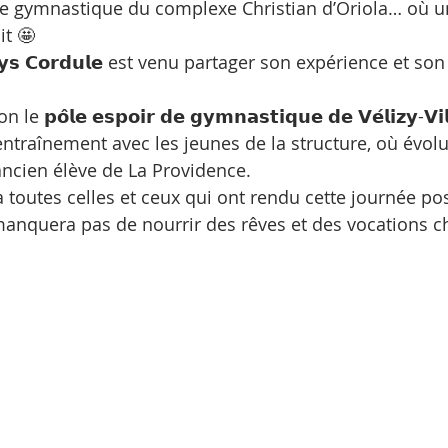
de gymnastique du complexe Christian d’Oriola… où un
it 🤩
𝘀 𝗖𝗼𝗿𝗱𝘂𝗹𝗲 est venu partager son expérience et so
𝗼̂𝗹𝗲 𝗲𝘀𝗽𝗼𝗶𝗿 𝗱𝗲 𝗴𝘆𝗺𝗻𝗮𝘀𝘁𝗶𝗾𝘂𝗲 𝗱𝗲 𝗩𝗲́𝗹𝗶𝘇𝘆-𝗩𝗶𝗹
entraînement avec les jeunes de la structure, où évo
𝘂, ancien élève de La Providence.
𝗰𝗶 à toutes celles et ceux qui ont rendu cette journée p
anquera pas de nourrir des rêves et des vocations c