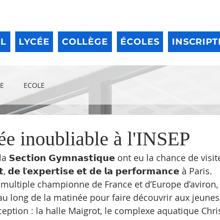
IL
LYCÉE
COLLÈGE
ÉCOLES
INSCRIPT
E
ECOLE
ée inoubliable à l'INSEP
𝗲𝗰𝘁𝗶𝗼𝗻 𝗚𝘆𝗺𝗻𝗮𝘀𝘁𝗶𝗾𝘂𝗲 ont eu la chance de visiter l’
𝘁, 𝗱𝗲 𝗹’𝗲𝘅𝗽𝗲𝗿𝘁𝗶𝘀𝗲 𝗲𝘁 𝗱𝗲 𝗹𝗮 𝗽𝗲𝗿𝗳𝗼𝗿𝗺𝗮𝗻𝗰𝗲 à Paris.
𝘂𝗰𝗾, multiple championne de France et d’Europe d’aviron
 long de la matinée pour faire découvrir aux jeunes 
ception : la halle Maigrot, le complexe aquatique Chri