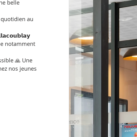
e belle 
n quotidien au 
𝗮𝗰𝗼𝘂𝗯𝗹𝗮𝘆 
lue notamment 
ossible 🙏 Une 
hez nos jeunes 