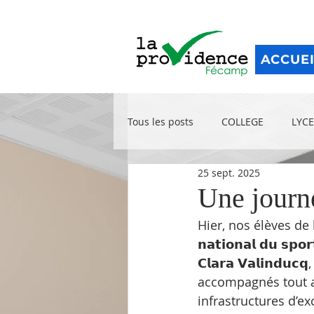
ACCUE
Tous les posts
COLLEGE
LYCE
25 sept. 2025
Une journ
Hier, nos élèves de la 
𝗻𝗮𝘁𝗶𝗼𝗻𝗮𝗹 𝗱𝘂 𝘀𝗽𝗼
𝗖𝗹𝗮𝗿𝗮 𝗩𝗮𝗹𝗶𝗻
accompagnés tout au
infrastructures d’ex