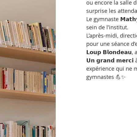
ou encore la salle 
surprise les attenda
Le gymnaste 𝗠𝗮𝘁𝗵
sein de l’institut.
L’après-midi, direction le 
pour une séance d’
𝗟𝗼𝘂𝗽 𝗕𝗹𝗼𝗻𝗱𝗲
𝗨𝗻 𝗴𝗿𝗮𝗻𝗱 𝗺𝗲
expérience qui ne m
gymnastes 💪✨