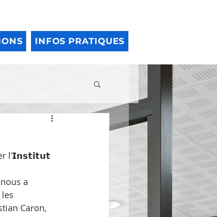
IONS
INFOS PRATIQUES
𝗜𝗻𝘀𝘁𝗶𝘁𝘂𝘁 
, nous a 
les 
stian Caron, 