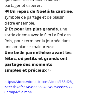
partager et espérer.
🍽 𝗨𝗻 𝗿𝗲𝗽𝗮𝘀 𝗱𝗲 𝗡𝗼𝗲̈𝗹 𝗮̀ 𝗹𝗮 𝗰𝗮𝗻𝘁𝗶𝗻𝗲, 
symbole de partage et de plaisir 
d’être ensemble.
🎬 𝗘𝘁 𝗽𝗼𝘂𝗿 𝗹𝗲𝘀 𝗽𝗹𝘂𝘀 𝗴𝗿𝗮𝗻𝗱𝘀, une 
sortie cinéma avec le film Le Roi des 
Rois, pour terminer la journée dans 
une ambiance chaleureuse.
𝗨𝗻𝗲 𝗯𝗲𝗹𝗹𝗲 𝗽𝗮𝗿𝗲𝗻𝘁𝗵𝗲̀𝘀𝗲 𝗮𝘃𝗮𝗻𝘁 𝗹𝗲𝘀 
𝗳𝗲̂𝘁𝗲𝘀, 𝗼𝘂̀ 𝗽𝗲𝘁𝗶𝘁𝘀 𝗲𝘁 𝗴𝗿𝗮𝗻𝗱𝘀 𝗼𝗻𝘁 
𝗽𝗮𝗿𝘁𝗮𝗴𝗲́ 𝗱𝗲𝘀 𝗺𝗼𝗺𝗲𝗻𝘁𝘀 
𝘀𝗶𝗺𝗽𝗹𝗲𝘀 𝗲𝘁 𝗽𝗿𝗲́𝗰𝗶𝗲𝘂𝘅 ✨
https://video.wixstatic.com/video/183d28_
6a557b7af5c749dda3e87834939eed65/72
0p/mp4/file.mp4