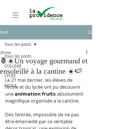
Post
Tous les posts
28 mai
Tous les posts
🍍☀️Un voyage gourmand et
COLLEGE
ensoleillé à la cantine ☀️🍉
LYCEE
Le 21 mai dernier, les élèves de 
ECOLE
l’école et du lycée ont pu découvrir 
une 𝗮𝗻𝗶𝗺𝗮𝘁𝗶𝗼𝗻 𝗳𝗿𝘂𝗶𝘁𝘀 absolument 
magnifique organisée à la cantine.
Dès l’entrée, impossible de ne pas 
être émerveillé par ce véritable 
décor tropical : une explosion de 