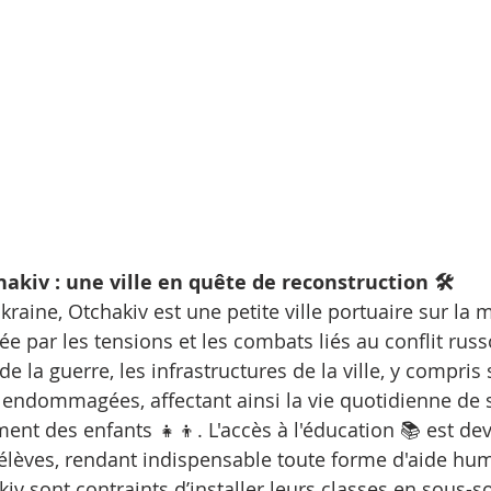
hakiv : une ville en quête de reconstruction 🛠️
kraine, Otchakiv est une petite ville portuaire sur la 
 par les tensions et les combats liés au conflit russo
de la guerre, les infrastructures de la ville, y compris 
endommagées, affectant ainsi la vie quotidienne de s
ment des enfants 👧👦. L'accès à l'éducation 📚 est deve
èves, rendant indispensable toute forme d'aide huma
iv sont contraints d’installer leurs classes en sous-so