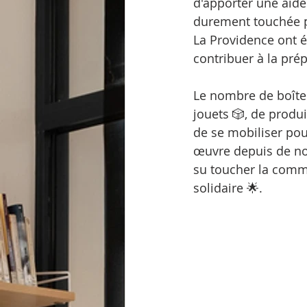
d'apporter une aide
durement touchée par
La Providence ont é
contribuer à la pré
Le nombre de boîtes
jouets 🎲, de produi
de se mobiliser pou
œuvre depuis de no
su toucher la commu
solidaire 🌟.