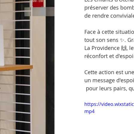
préserver des bombe
de rendre convivial
Face à cette situati
tout son sens ✨. Grâ
La Providence 🙌, l
réconfort et d'espo
Cette action est une
un message d'espoir
 pour leurs pairs, qu
https://video.wixsta
mp4