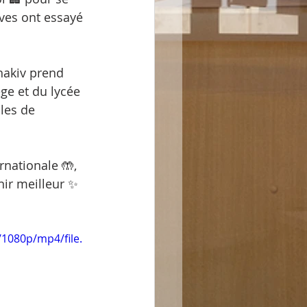
ves ont essayé 
hakiv prend 
ge et du lycée 
les de 
rnationale 🤲, 
ir meilleur ✨ 
1080p/mp4/file.