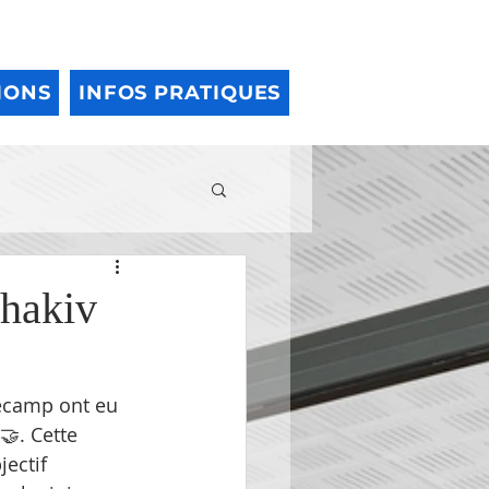
IONS
INFOS PRATIQUES
chakiv
Fécamp ont eu 
🤝. Cette 
jectif 