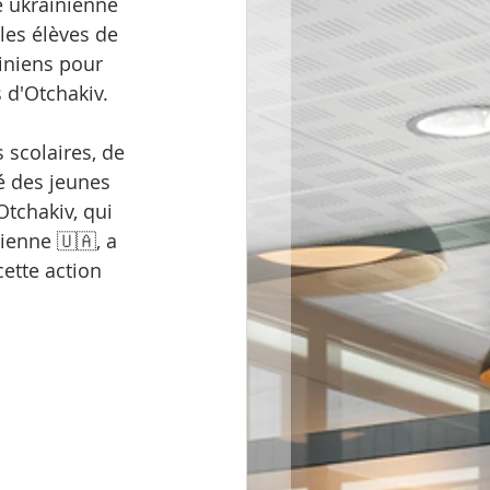
e ukrainienne 
 les élèves de 
iniens pour 
 d'Otchakiv.
 scolaires, de 
é des jeunes 
tchakiv, qui 
enne 🇺🇦, a 
ette action 