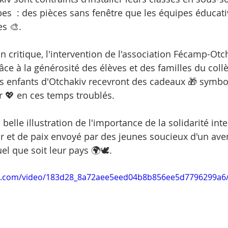
s  : des pièces sans fenêtre que les équipes éducati
es 🎨.
on critique, l'intervention de l'association Fécamp-Otc
ce à la générosité des élèves et des familles du collè
es enfants d'Otchakiv recevront des cadeaux 🎁 symbo
ir 💖 en ces temps troublés.
 belle illustration de l'importance de la solidarité inte
 et de paix envoyé par des jeunes soucieux d'un aven
el que soit leur pays 🌍🕊️.
tic.com/video/183d28_8a72aee5eed04b8b856ee5d7796299a6/