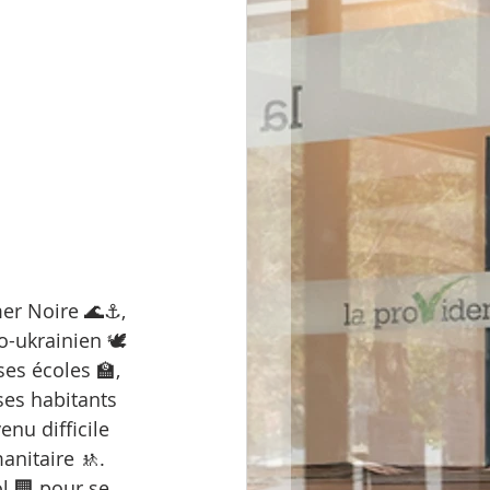
mer Noire 🌊⚓, 
-ukrainien 🕊️
ses écoles 🏫, 
es habitants 
nu difficile 
nitaire 🚸. 
l 🏢 pour se 