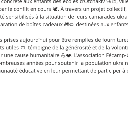
 concrète aux enfants des écoles d'Otchakiv 🎒🎨, vill
 le conflit en cours 🕊️. À travers un projet collectif,
té sensibilisés à la situation de leurs camarades ukra
paration de boîtes cadeaux 🎁✏️ destinées aux enfants
 prises aujourd’hui pour être remplies de fournitures
ts utiles 🧼, témoigne de la générosité et de la volont
r une cause humanitaire 💪❤️. L'association Fécamp-O
mbreuses années pour soutenir la population ukraini
nauté éducative en leur permettant de participer à c