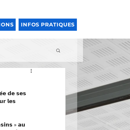
IONS
INFOS PRATIQUES
́𝗲 𝗱𝗲 𝘀𝗲𝘀 
𝗿 𝗹𝗲𝘀 
𝗶𝗻𝘀 » 𝗮𝘂 