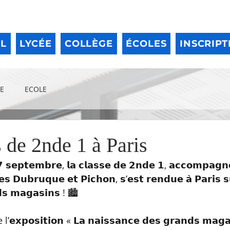
IL
LYCÉE
COLLÈGE
ÉCOLES
INSCRIPT
E
ECOLE
 de 2nde 1 à Paris
 𝘀𝗲𝗽𝘁𝗲𝗺𝗯𝗿𝗲, 𝗹𝗮 𝗰𝗹𝗮𝘀𝘀𝗲 𝗱𝗲 𝟮𝗻𝗱𝗲 𝟭, 𝗮𝗰𝗰𝗼𝗺𝗽𝗮𝗴𝗻
𝘀 𝗗𝘂𝗯𝗿𝘂𝗾𝘂𝗲 𝗲𝘁 𝗣𝗶𝗰𝗵𝗼𝗻, 𝘀’𝗲𝘀𝘁 𝗿𝗲𝗻𝗱𝘂𝗲 𝗮̀ 𝗣𝗮𝗿𝗶𝘀 𝘀
𝗱𝘀 𝗺𝗮𝗴𝗮𝘀𝗶𝗻𝘀 ! 🏙️
𝗽𝗼𝘀𝗶𝘁𝗶𝗼𝗻 « 𝗟𝗮 𝗻𝗮𝗶𝘀𝘀𝗮𝗻𝗰𝗲 𝗱𝗲𝘀 𝗴𝗿𝗮𝗻𝗱𝘀 𝗺𝗮𝗴𝗮