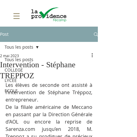
Post
Tous les posts
2 mai 2023
Tous les posts
Intervention - Stéphane
COLLEGE
TREPPOZ
LYCEE
Les élèves de seconde ont assisté à 
ECOLE
l’intervention de Stéphane Tréppoz, 
entrepreneur. 
De la filiale américaine de Meccano 
en passant par la Direction Générale 
d’AOL ou encore la reprise de 
Sarenza.com
 jusqu’en 2018, M. 
Treppoz a su prodiguer de précieux 