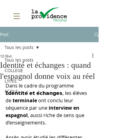
Post
Tous les posts
10 févr.
Tous les posts
Identité et échanges : quand
COLLEGE
l'espagnol donne voix au réel
LYCEE
Dans le cadre du programme 
ECOLE
𝗜𝗱𝗲𝗻𝘁𝗶𝘁𝗲́ 𝗲𝘁 𝗲́𝗰𝗵𝗮𝗻𝗴𝗲𝘀
, les élèves 
de 
terminale
 ont conclu leur 
séquence par une 
interview en 
espagnol
, aussi riche de sens que 
d’enseignements.
Après avoir étudié les différentes 