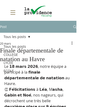
Post
Tous les posts
20 mars
Tous les posts
Finale départementale de
COLLEGE
natation au Havre
LYCEE
Le 𝟭𝟴 𝗺𝗮𝗿𝘀 𝟮𝟬𝟮𝟲, notre équipe a 
ECOLE
participé à la 𝗳𝗶𝗻𝗮𝗹𝗲 
𝗱𝗲́𝗽𝗮𝗿𝘁𝗲𝗺𝗲𝗻𝘁𝗮𝗹𝗲 𝗱𝗲 𝗻𝗮𝘁𝗮𝘁𝗶𝗼𝗻 au 
Havre.
👏 𝗙𝗲́𝗹𝗶𝗰𝗶𝘁𝗮𝘁𝗶𝗼𝗻𝘀 à 𝗟𝗲́𝗮, M𝗮𝘀𝗵𝗮, 
𝗚𝗮𝗯𝗶𝗻 𝗲𝘁 𝗡𝗼𝗲́, nos nageurs, qui 
décrochent une très belle 
𝗱𝗲𝘂𝘅𝗶𝗲̀𝗺𝗲 𝗽𝗹𝗮𝗰𝗲 𝘀𝘂𝗿 𝟵 𝗲́𝗾𝘂𝗶𝗽𝗲𝘀 