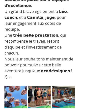
𝗱’𝗲𝘅𝗰𝗲𝗹𝗹𝗲𝗻𝗰𝗲.
Un grand bravo également à 𝗟𝗲́𝗼, 
𝗰𝗼𝗮𝗰𝗵, et à 𝗖𝗮𝗺𝗶𝗹𝗹𝗲, 𝗷𝘂𝗴𝗲, pour 
leur engagement aux côtés de 
l’équipe.
Une 𝘁𝗿𝗲̀𝘀 𝗯𝗲𝗹𝗹𝗲 𝗽𝗿𝗲𝘀𝘁𝗮𝘁𝗶𝗼𝗻, qui 
récompense le travail, l’esprit 
d’équipe et l’investissement de 
chacun.
Nous leur souhaitons maintenant de 
pouvoir poursuivre cette belle 
aventure jusqu’aux 𝗮𝗰𝗮𝗱𝗲́𝗺𝗶𝗾𝘂𝗲𝘀 ! 
💪✨