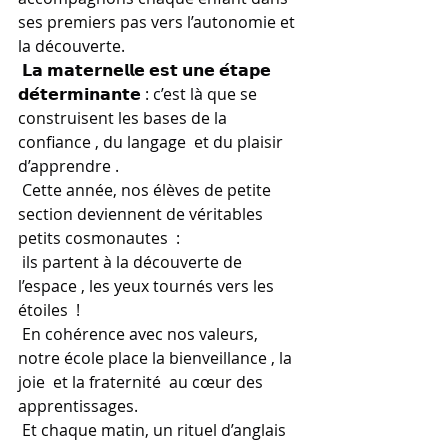
ses premiers pas vers l’autonomie et 
la découverte.
 𝗟𝗮 𝗺𝗮𝘁𝗲𝗿𝗻𝗲𝗹𝗹𝗲 𝗲𝘀𝘁 𝘂𝗻𝗲 𝗲́𝘁𝗮𝗽𝗲 
𝗱𝗲́𝘁𝗲𝗿𝗺𝗶𝗻𝗮𝗻𝘁𝗲 : c’est là que se 
construisent les bases de la 
confiance , du langage  et du plaisir 
d’apprendre .
 Cette année, nos élèves de petite 
section deviennent de véritables 
petits cosmonautes  :
 ils partent à la découverte de 
l’espace , les yeux tournés vers les 
étoiles  !
 En cohérence avec nos valeurs, 
notre école place la bienveillance , la 
joie  et la fraternité  au cœur des 
apprentissages.
 Et chaque matin, un rituel d’anglais 