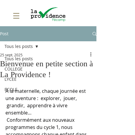
Post
Tous les posts
25 sept. 2025
Tous les posts
Bienvenue en petite section à
COLLEGE
La Providence !
LYCEE
ECOLE
À la maternelle, chaque journée est 
une aventure :  explorer,  jouer, 
 grandir,  apprendre à vivre 
ensemble…
 Conformément aux nouveaux 
programmes du cycle 1, nous 
accompagnons chaque enfant dans 