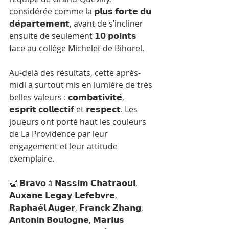
considérée comme la 𝗽𝗹𝘂𝘀 𝗳𝗼𝗿𝘁𝗲 𝗱𝘂 
𝗱𝗲́𝗽𝗮𝗿𝘁𝗲𝗺𝗲𝗻𝘁, avant de s’incliner 
ensuite de seulement 𝟭𝟬 𝗽𝗼𝗶𝗻𝘁𝘀 
face au collège Michelet de Bihorel.
Au-delà des résultats, cette après-
midi a surtout mis en lumière de très 
belles valeurs : 𝗰𝗼𝗺𝗯𝗮𝘁𝗶𝘃𝗶𝘁𝗲́, 
𝗲𝘀𝗽𝗿𝗶𝘁 𝗰𝗼𝗹𝗹𝗲𝗰𝘁𝗶𝗳 et 𝗿𝗲𝘀𝗽𝗲𝗰𝘁. Les 
joueurs ont porté haut les couleurs 
de La Providence par leur 
engagement et leur attitude 
exemplaire.
👏 𝗕𝗿𝗮𝘃𝗼 à 𝗡𝗮𝘀𝘀𝗶𝗺 𝗖𝗵𝗮𝘁𝗿𝗮𝗼𝘂𝗶, 
𝗔𝘂𝘅𝗮𝗻𝗲 𝗟𝗲𝗴𝗮𝘆-𝗟𝗲𝗳𝗲𝗯𝘃𝗿𝗲, 
𝗥𝗮𝗽𝗵𝗮𝗲̈𝗹 𝗔𝘂𝗴𝗲𝗿, 𝗙𝗿𝗮𝗻𝗰𝗸 𝗭𝗵𝗮𝗻𝗴, 
𝗔𝗻𝘁𝗼𝗻𝗶𝗻 𝗕𝗼𝘂𝗹𝗼𝗴𝗻𝗲, 𝗠𝗮𝗿𝗶𝘂𝘀 