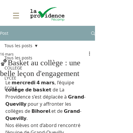
Post
Tous les posts
16 mars
Tous les posts
🏀Basket au collège : une
COLLEGE
belle leçon d'engagement
LYCEE
Le 𝗺𝗲𝗿𝗰𝗿𝗲𝗱𝗶 𝟰 𝗺𝗮𝗿𝘀, l’équipe 
ECOLE
𝗰𝗼𝗹𝗹𝗲̀𝗴𝗲 𝗱𝗲 𝗯𝗮𝘀𝗸𝗲𝘁 de La 
Providence s’est déplacée à 𝗚𝗿𝗮𝗻𝗱-
𝗤𝘂𝗲𝘃𝗶𝗹𝗹𝘆 pour y affronter les 
collèges de 𝗕𝗶𝗵𝗼𝗿𝗲𝗹 et de 𝗚𝗿𝗮𝗻𝗱-
𝗤𝘂𝗲𝘃𝗶𝗹𝗹𝘆.
Nos élèves ont d’abord rencontré 
l’équipe de Grand-Quevilly, 