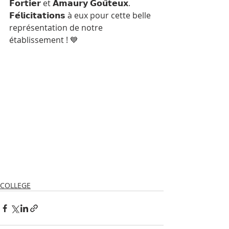
𝗙𝗼𝗿𝘁𝗶𝗲𝗿 et 𝗔𝗺𝗮𝘂𝗿𝘆 𝗚𝗼𝘂̂𝘁𝗲𝘂𝘅.
𝗙𝗲́𝗹𝗶𝗰𝗶𝘁𝗮𝘁𝗶𝗼𝗻𝘀 à eux pour cette belle 
représentation de notre 
établissement ! 💙
COLLEGE