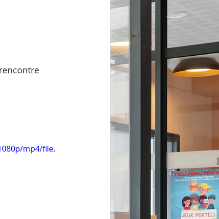
 rencontre
080p/mp4/file.