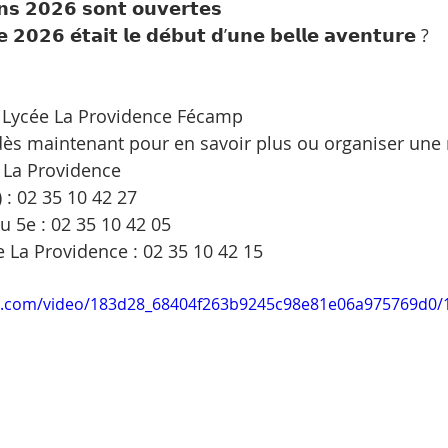
𝗻𝘀 𝟮𝟬𝟮𝟲 𝘀𝗼𝗻𝘁 𝗼𝘂𝘃𝗲𝗿𝘁𝗲𝘀
́𝗲 𝟮𝟬𝟮𝟲 𝗲́𝘁𝗮𝗶𝘁 𝗹𝗲 𝗱𝗲́𝗯𝘂𝘁 𝗱’𝘂𝗻𝗲 𝗯𝗲𝗹𝗹𝗲 𝗮𝘃𝗲𝗻𝘁𝘂𝗿𝗲 ?
– Lycée La Providence Fécamp
dès maintenant pour en savoir plus ou organiser une
e La Providence 
) : 02 35 10 42 27
u 5e : 02 35 10 42 05
le La Providence : 02 35 10 42 15
tic.com/video/183d28_68404f263b9245c98e81e06a975769d0/1