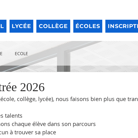
IL
LYCÉE
COLLÈGE
ÉCOLES
INSCRIPT
E
ECOLE
trée 2026
𝗰𝗲 (école, collège, lycée), nous faisons bien plus que t
s talents
ns chaque élève dans son parcours
un à trouver sa place