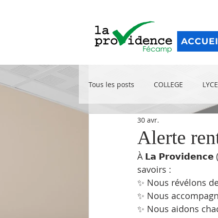
ACCUE
Tous les posts
COLLEGE
LYCE
30 avr.
Alerte ren
À 𝗟𝗮 𝗣𝗿𝗼𝘃𝗶𝗱𝗲
savoirs :
✨ Nous révélons de
✨ Nous accompagno
✨ Nous aidons chac