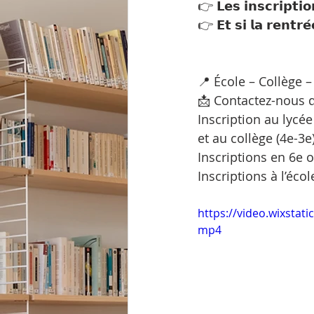
👉 𝗟𝗲𝘀 𝗶𝗻𝘀𝗰𝗿𝗶𝗽𝘁𝗶
👉 𝗘𝘁 𝘀𝗶 𝗹𝗮 𝗿𝗲𝗻𝘁𝗿𝗲
📍 École – Collège 
📩 Contactez-nous 
Inscription au lycé
et au collège (4e-3e
Inscriptions en 6e o
Inscriptions à l’éco
https://video.wixsta
mp4